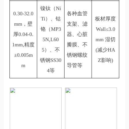
镍钛（Ni
0.30-32.0
各种血管
Ti）、钴
板材厚度
mm，壁
支架、滤
铬（MP3
Wall≤3.0
厚0.04-0.
器、心脏
5N,L60
mm 湿切
1mm,精度
瓣膜、不
5）、不
(减少HA
±0.005m
锈钢螺纹
锈钢SS30
Z影响)
m
导管等
4等